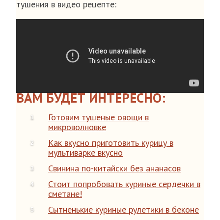
тушения в видео рецепте:
ВАМ БУДЕТ ИНТЕРЕСНО:
Готовим тушеные овощи в
микроволновке
Как вкусно приготовить курицу в
мультиварке вкусно
Свинина по-китайски без ананасов
Стоит попробовать куриные сердечки в
сметане!
Сытненькие куриные рулетики в беконе