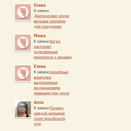
Елена
К записи
Диетические смузи:
вкусные коктейли
для похудения
Маша
Когда
К записи
наступает
естественная
менопауза у женщин
Елена
Целебные
К записи
вещества,
выделяемые
медицинскими
пиявками при укусе
Алла
Почему
К записи
каждой женщине
стоит приобрести
угги