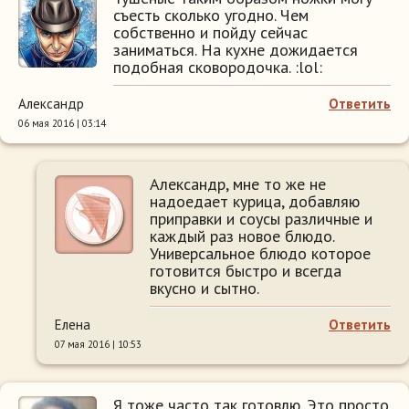
съесть сколько угодно. Чем
собственно и пойду сейчас
заниматься. На кухне дожидается
подобная сковородочка. :lol:
Александр
Ответить
06 мая 2016 | 03:14
Александр, мне то же не
надоедает курица, добавляю
приправки и соусы различные и
каждый раз новое блюдо.
Универсальное блюдо которое
готовится быстро и всегда
вкусно и сытно.
Елена
Ответить
07 мая 2016 | 10:53
Я тоже часто так готовлю. Это просто