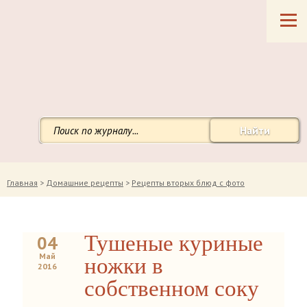
Найти
Главная
>
Домашние рецепты
>
Рецепты вторых блюд с фото
Тушеные куриные
04
Май
ножки в
2016
собственном соку