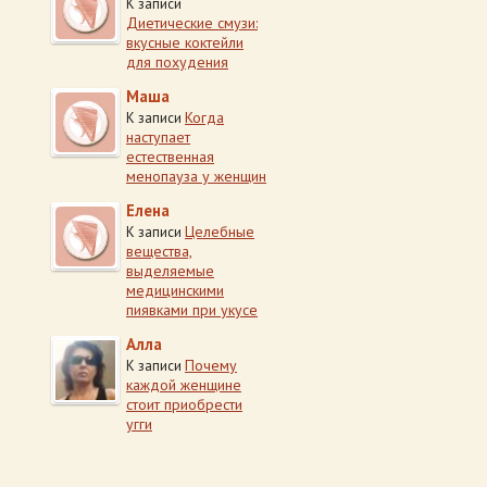
К записи
Диетические смузи:
вкусные коктейли
для похудения
Маша
Когда
К записи
наступает
естественная
менопауза у женщин
Елена
Целебные
К записи
вещества,
выделяемые
медицинскими
пиявками при укусе
Алла
Почему
К записи
каждой женщине
стоит приобрести
угги