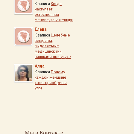
Когда
К записи
наступает
естественная
менопауза у женщин
Елена
Целебные
К записи
вещества,
выделяемые
медицинскими
пиявками при укусе
Алла
Почему
К записи
каждой женщине
стоит приобрести
угги
Мы в Контакте