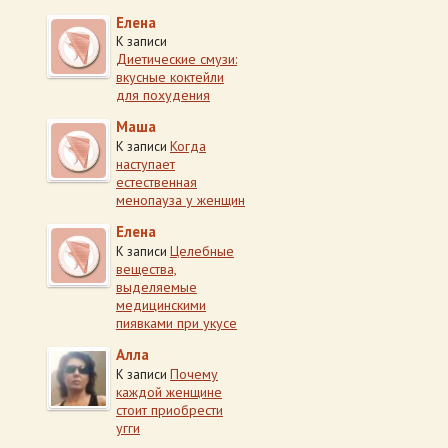
Елена
К записи
Диетические смузи:
вкусные коктейли
для похудения
Маша
Когда
К записи
наступает
естественная
менопауза у женщин
Елена
Целебные
К записи
вещества,
выделяемые
медицинскими
пиявками при укусе
Алла
Почему
К записи
каждой женщине
стоит приобрести
угги