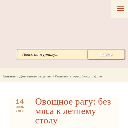
Найти
Главная
>
Домашние рецепты
>
Рецепты вторых блюд с фото
Овощное рагу: без
14
Июль
мяса к летнему
2012
столу