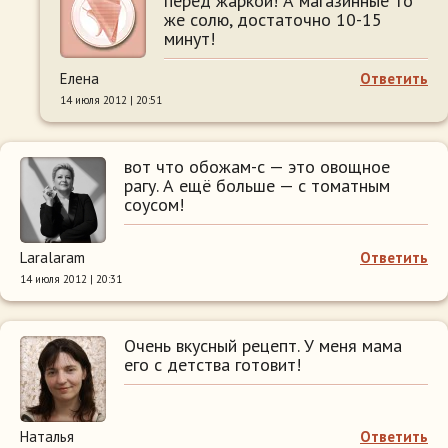
перед жаркой! А магазинные то
же солю, достаточно 10-15
минут!
Елена
Ответить
14 июля 2012 | 20:51
вот что обожам-с — это овощное
рагу. А ещё больше — с томатным
соусом!
Laralaram
Ответить
14 июля 2012 | 20:31
Очень вкусный рецепт. У меня мама
его с детства готовит!
Наталья
Ответить