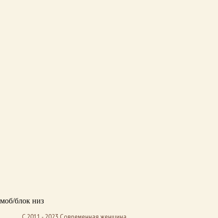
моб/блок низ
C 2011 - 2023 Современная женщина.