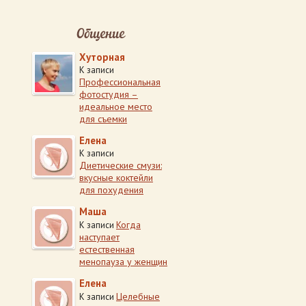
Общение
Хуторная
К записи
Профессиональная
фотостудия –
идеальное место
для съемки
Елена
К записи
Диетические смузи:
вкусные коктейли
для похудения
Маша
Когда
К записи
наступает
естественная
менопауза у женщин
Елена
Целебные
К записи