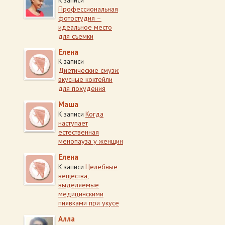
К записи
Профессиональная
фотостудия –
идеальное место
для съемки
Елена
К записи
Диетические смузи:
вкусные коктейли
для похудения
Маша
Когда
К записи
наступает
естественная
менопауза у женщин
Елена
Целебные
К записи
вещества,
выделяемые
медицинскими
пиявками при укусе
Алла