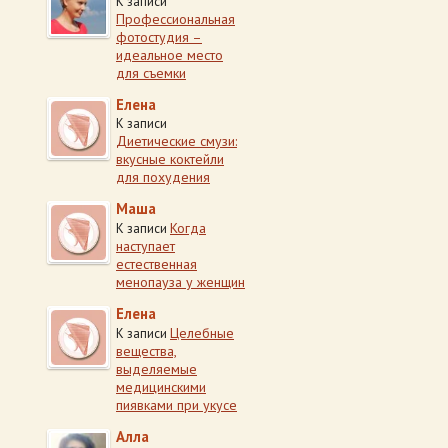
К записи
Профессиональная
фотостудия –
идеальное место
для съемки
Елена
К записи
Диетические смузи:
вкусные коктейли
для похудения
Маша
Когда
К записи
наступает
естественная
менопауза у женщин
Елена
Целебные
К записи
вещества,
выделяемые
медицинскими
пиявками при укусе
Алла