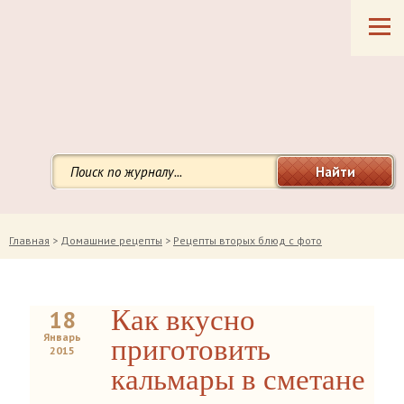
Найти
Главная
>
Домашние рецепты
>
Рецепты вторых блюд с фото
Как вкусно
18
Январь
приготовить
2015
кальмары в сметане