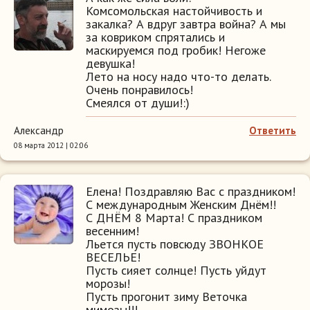
Комсомольская настойчивость и
закалка? А вдруг завтра война? А мы
за ковриком спрятались и
маскируемся под гробик! Негоже
девушка!
Лето на носу надо что-то делать.
Очень понравилось!
Смеялся от души!:)
Александр
Ответить
08 марта 2012 | 02:06
Елена! Поздравляю Вас с праздником!
С международным Женским Днём!!
С ДНЁМ 8 Марта! С праздником
весенним!
Льется пусть повсюду ЗВОНКОЕ
ВЕСЕЛЬЕ!
Пусть сияет солнце! Пусть уйдут
морозы!
Пусть прогонит зиму Веточка
мимозы!!!