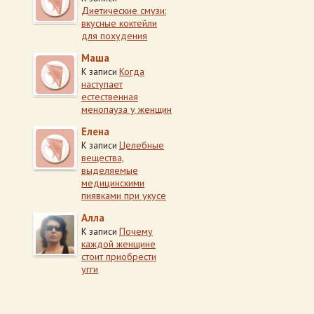
Диетические смузи:
вкусные коктейли
для похудения
Маша
Когда
К записи
наступает
естественная
менопауза у женщин
Елена
Целебные
К записи
вещества,
выделяемые
медицинскими
пиявками при укусе
Алла
Почему
К записи
каждой женщине
стоит приобрести
угги