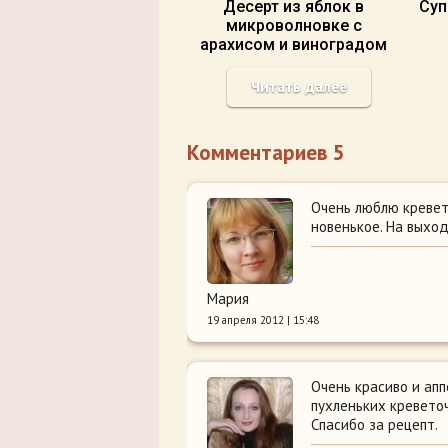
Десерт из яблок в
Суп
микроволновке с
арахисом и виноградом
Читать далее
Комментариев 5
Очень люблю креветк
новенькое. На выхо
Мария
19 апреля 2012 | 15:48
Очень красиво и апп
пухленьких креветоч
Спасибо за рецепт.