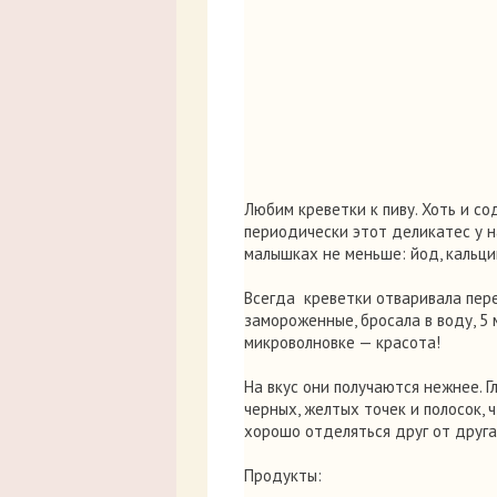
Любим креветки к пиву. Хоть и с
периодически этот деликатес у на
малышках не меньше: йод, кальций
Всегда креветки отваривала пер
замороженные, бросала в воду, 5 
микроволновке — красота!
На вкус они получаются нежнее. 
черных, желтых точек и полосок, 
хорошо отделяться друг от друга
Продукты: