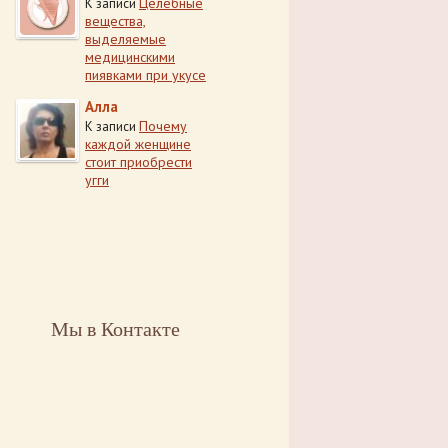
Целебные
К записи
вещества,
выделяемые
медицинскими
пиявками при укусе
Алла
Почему
К записи
каждой женщине
стоит приобрести
угги
Мы в Контакте