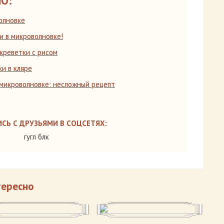
О:
олновке
и в микроволновке!
 креветки с рисом
ки в кляре
 микроволновке: несложный рецепт
СЬ С ДРУЗЬЯМИ В СОЦСЕТЯХ:
гугл блк
тересно