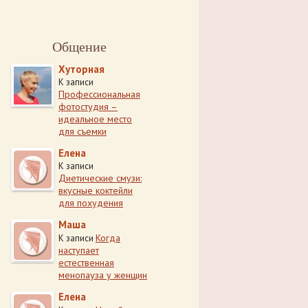
Общение
Хуторная
К записи
Профессиональная
фотостудия –
идеальное место
для съемки
Елена
К записи
Диетические смузи:
вкусные коктейли
для похудения
Маша
Когда
К записи
наступает
естественная
менопауза у женщин
Елена