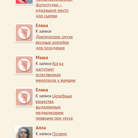
фотостудия –
идеальное место
для съемки
Елена
К записи
Диетические смузи:
вкусные коктейли
для похудения
Маша
Когда
К записи
наступает
естественная
менопауза у женщин
Елена
Целебные
К записи
вещества,
выделяемые
медицинскими
пиявками при укусе
Алла
Почему
К записи