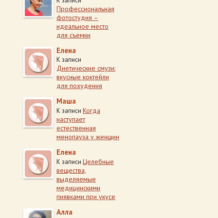
К записи
Профессиональная
фотостудия –
идеальное место
для съемки
Елена
К записи
Диетические смузи:
вкусные коктейли
для похудения
Маша
Когда
К записи
наступает
естественная
менопауза у женщин
Елена
Целебные
К записи
вещества,
выделяемые
медицинскими
пиявками при укусе
Алла