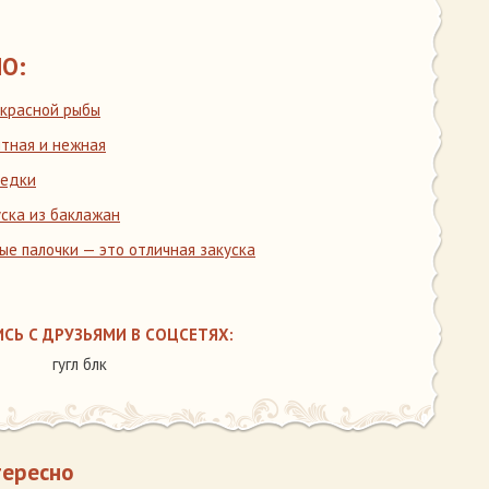
О:
 красной рыбы
итная и нежная
ледки
уска из баклажан
е палочки — это отличная закуска
СЬ С ДРУЗЬЯМИ В СОЦСЕТЯХ:
гугл блк
тересно