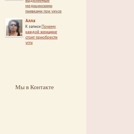
выделяемые
медицинскими
пиявками при укусе
Алла
Почему
К записи
каждой женщине
стоит приобрести
угги
Мы в Контакте