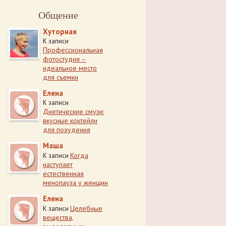
Общение
Хуторная
К записи
Профессиональная
фотостудия –
идеальное место
для съемки
Елена
К записи
Диетические смузи:
вкусные коктейли
для похудения
Маша
Когда
К записи
наступает
естественная
менопауза у женщин
Елена
Целебные
К записи
вещества,