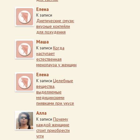
Елена
К записи
Диетические смузи:
вкусные коктейли
для похудения
Маша
Когда
К записи
наступает
естественная
менопауза у женщин
Елена
Целебные
К записи
вещества,
выделяемые
медицинскими
пиявками при укусе
Алла
Почему
К записи
каждой женщине
стоит приобрести
угги