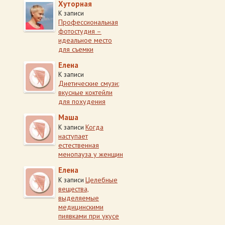
Хуторная
К записи
Профессиональная
фотостудия –
идеальное место
для съемки
Елена
К записи
Диетические смузи:
вкусные коктейли
для похудения
Маша
Когда
К записи
наступает
естественная
менопауза у женщин
Елена
Целебные
К записи
вещества,
выделяемые
медицинскими
пиявками при укусе