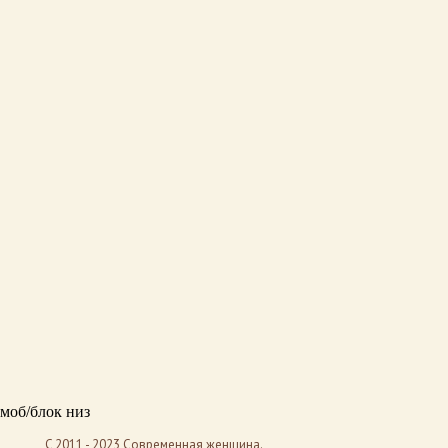
моб/блок низ
C 2011 - 2023 Современная женщина.