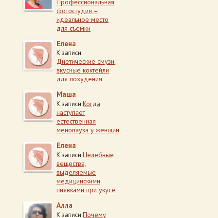
Профессиональная
фотостудия –
идеальное место
для съемки
Елена
К записи
Диетические смузи:
вкусные коктейли
для похудения
Маша
Когда
К записи
наступает
естественная
менопауза у женщин
Елена
Целебные
К записи
вещества,
выделяемые
медицинскими
пиявками при укусе
Алла
Почему
К записи