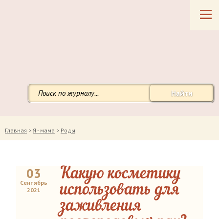
Найти
Главная
>
Я - мама
>
Роды
03
Какую косметику
Сентябрь
использовать для
2021
заживления