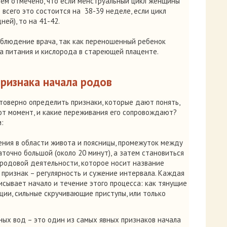
чем отмечено, что если менструальный цикл женщины
 всего это состоится на 38-39 неделе, если цикл
ней), то на 41-42.
аблюдение врача, так как переношенный ребенок
а питания и кислорода в стареющей плаценте.
признака начала родов
оверно определить признаки, которые дают понять,
тот момент, и какие переживания его сопровождают?
:
ния в области живота и поясницы, промежуток между
точно большой (около 20 минут), а затем становиться
 родовой деятельности, которое носит название
о признак – регулярность и сужение интервала. Каждая
сывает начало и течение этого процесса: как тянущие
ии, сильные скручивающие приступы, или только
ых вод – это один из самых явных признаков начала