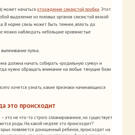
ня) может начаться
отхождение слизистой пробки
. Этот
обой выделение из половых органов слизистой вязкой
а. В норме слизь может быть темнее, вплоть до
кже можно наблюдать небольшие кровянистые
 выпячивание пупка.
ина должна начать собирать «родильную сумку» и
егда нужно обращать внимание на любые тянущие боли
всего хочется узнать, какие признаки начинающихся
да это происходит
 – это не что-то строго спланированное, но существует
аются роды. На какой неделе это происходит?
торых появляется доношенный ребенок, происходят на