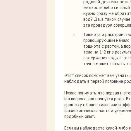
родовой деятельности.
жидкости либо сильный п
нужно сразу же обратит
вод? Да, в таком случае
эта процедура соверше
Тошнота и расстройство
провоцирующим начало 
тошнота с рвотой, а по
тела на 1-2 кг в резуль
содержания воды в теле
точно может сказать то
Этот список поможет вам узнать, 
наблюдать в первой половине род
Нужно понимать, что первая и вто
и в вопросе как начнутся роды. 
процессу с более сильными и эфф
физиологическая часть и уверен
подобный опыт.
Если вы наблюдаете какой-либо и