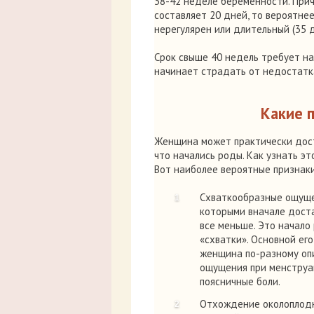
38-42 неделе беременности. При
составляет 20 дней, то вероятнее
нерегулярен или длительный (35 д
Срок свыше 40 недель требует н
начинает страдать от недостатк
Какие 
Женщина может практически дост
что начались роды. Как узнать э
Вот наиболее вероятные признаки
Схваткообразные ощуще
которыми вначале доста
все меньше. Это начало
«схватки». Основной ег
женщина по-разному опи
ощущения при менструац
поясничные боли.
Отхождение околоплодн