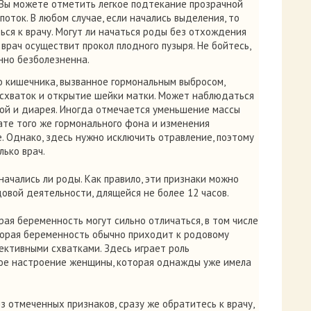
 Вы можете отметить легкое подтекание прозрачной
оток. В любом случае, если начались выделения, то
ься к врачу. Могут ли начаться роды без отхождения
 врач осуществит прокол плодного пузыря. Не бойтесь,
нно безболезненна.
 кишечника, вызванное гормональным выбросом,
схваток и открытие шейки матки. Может наблюдаться
рой и диарея. Иногда отмечается уменьшение массы
тате того же гормонального фона и изменения
. Однако, здесь нужно исключить отравление, поэтому
лько врач.
начались ли роды. Как правило, эти признаки можно
овой деятельности, длящейся не более 12 часов.
рая беременность могут сильно отличаться, в том числе
Вторая беременность обычно приходит к родовому
ективными схватками. Здесь играет роль
ное настроение женщины, которая однажды уже имела
з отмеченных признаков, сразу же обратитесь к врачу,