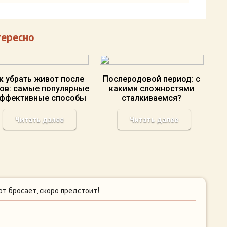
тересно
к убрать живот после
Послеродовой период: с
ов: самые популярные
какими сложностями
эффективные способы
сталкиваемся?
Читать далее
Читать далее
от бросает, скоро предстоит!