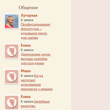
Общение
Хуторная
К записи
Профессиональная
фотостудия –
идеальное место
для съемки
Елена
К записи
Диетические смузи:
вкусные коктейли
для похудения
Маша
Когда
К записи
наступает
естественная
менопауза у женщин
Елена
Целебные
К записи
вещества,