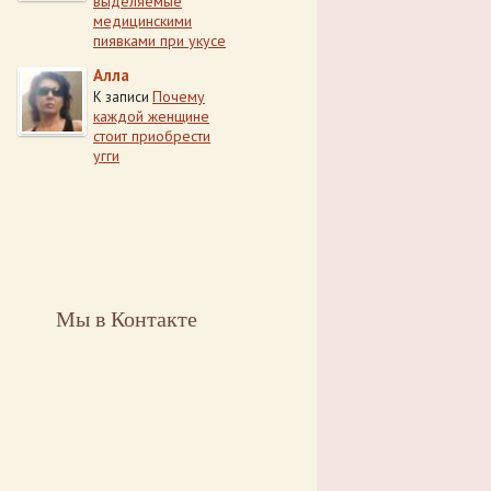
выделяемые
медицинскими
пиявками при укусе
Алла
Почему
К записи
каждой женщине
стоит приобрести
угги
Мы в Контакте