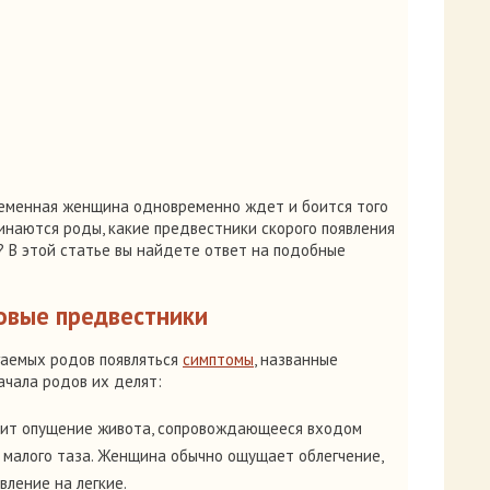
ременная женщина одновременно ждет и боится того
чинаются роды, какие предвестники скорого появления
? В этой статье вы найдете ответ на подобные
овые предвестники
гаемых родов появляться
симптомы
, названные
ачала родов их делят:
дит опущение живота, сопровождающееся входом
ь малого таза. Женщина обычно ощущает облегчение,
вление на легкие.