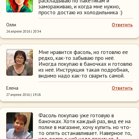
раскладываю по пакетикам и
замораживаю, и когда мне нужно,
просто достаю из холодильника :)
Олли
Ответить
26 апреля 2016 | 20:34
Мне нравится фасоль, но готовлю ее
редко, как-то забываю про неё.
Иногда покупаю в баночках и готовлю
из неё. Инструкция такая подробная,
видимо надо как-то сварить самой.
Елена
Ответить
27 апреля 2016 | 19:18
Фасоль покупаю уже готовую в
баночках. Хотя каждый раз, вид ее на
полке в магазине, хочу купить. но что-
то опять останавливает. Наверное то,
что долго с ней надо возиться. А