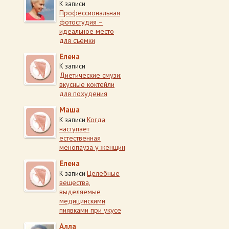
К записи
Профессиональная
фотостудия –
идеальное место
для съемки
Елена
К записи
Диетические смузи:
вкусные коктейли
для похудения
Маша
Когда
К записи
наступает
естественная
менопауза у женщин
Елена
Целебные
К записи
вещества,
выделяемые
медицинскими
пиявками при укусе
Алла