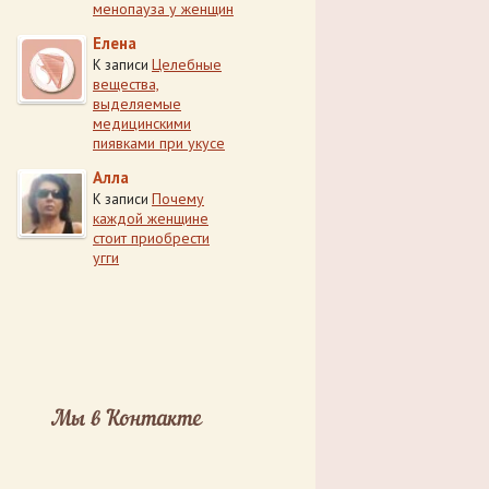
менопауза у женщин
Елена
Целебные
К записи
вещества,
выделяемые
медицинскими
пиявками при укусе
Алла
Почему
К записи
каждой женщине
стоит приобрести
угги
Мы в Контакте