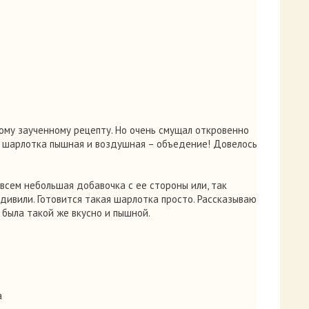
ому заученному рецепту. Но очень смущал откровенно
сь шарлотка пышная и воздушная – объедение! Довелось
овсем небольшая добавочка с ее стороны или, так
удивили. Готовится такая шарлотка просто. Рассказываю
б была такой же вкусно и пышной.
а