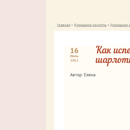
Главная
>
Домашние рецепты
>
Домашние р
16
Как исп
Июль
шарлот
2012
Автор: Елена