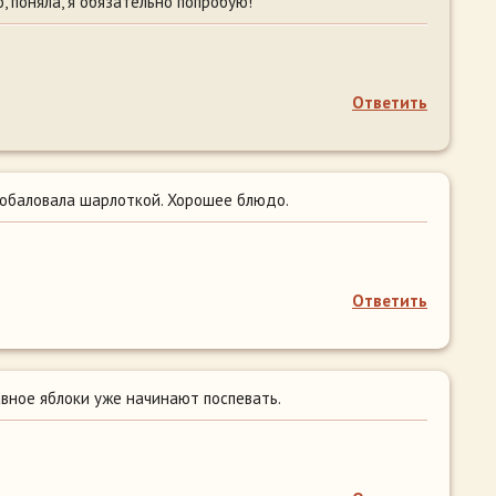
о, поняла, я обязательно попробую!
Ответить
побаловала шарлоткой. Хорошее блюдо.
Ответить
авное яблоки уже начинают поспевать.