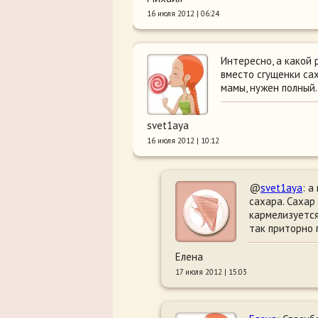
16 июля 2012 | 06:24
Интересно, а какой 
вместо сгущенки сах
мамы, нужен полный.
svet1aya
16 июля 2012 | 10:12
@
svet1aya
: а
сахара. Сахар
кармелизуется
так приторно 
Елена
17 июля 2012 | 15:03