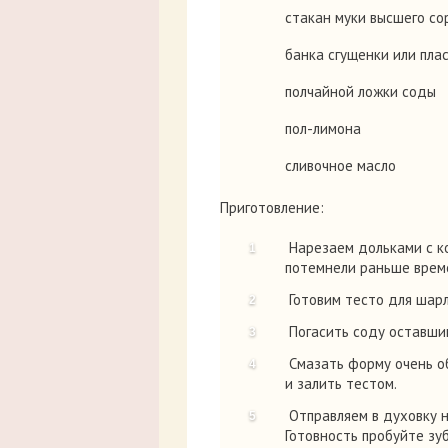
стакан муки высшего со
банка сгущенки или пла
полчайной ложки соды
пол-лимона
сливочное масло
Приготовление:
Нарезаем дольками с ко
потемнели раньше врем
Готовим тесто для шарло
Погасить соду оставшим
Смазать форму очень об
и залить тестом.
Отправляем в духовку н
Готовность пробуйте зу