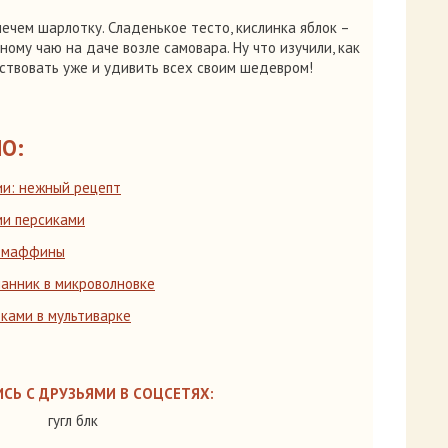
ечем шарлотку. Сладенькое тесто, кислинка яблок –
ому чаю на даче возле самовара. Ну что изучили, как
ствовать уже и удивить всех своим шедевром!
О:
ии: нежный рецепт
ми персиками
е маффины
анник в микроволновке
ками в мультиварке
СЬ С ДРУЗЬЯМИ В СОЦСЕТЯХ:
гугл блк