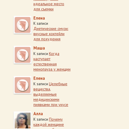
идеальное место
для съемки
Елена
К записи
Диетические смузи:
вкусные коктейли
для похудения
Маша
Когда
К записи
наступает
естественная
менопауза у женщин
Елена
Целебные
К записи
вещества,
выделяемые
медицинскими
пиявками при укусе
Алла
Почему
К записи
каждой женщине