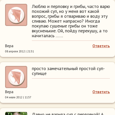
Люблю и перловку и грибы, часто варю
похожий суп, но у меня вот какой
вопрос, грибы я отвариваю и воду эту
сливаю. Может напрасно? Иногда
покупаю сушеные грибы он тоже
вкусненькие. Ой, пойду перекушу, а то
начиталась ……
Вера
Ответить
08 апреля 2012 | 21:51
просто замечательный простой суп-
супище
Вера
Ответить
04 июля 2012 | 11:57
Давно не варила суп с перловкой! А