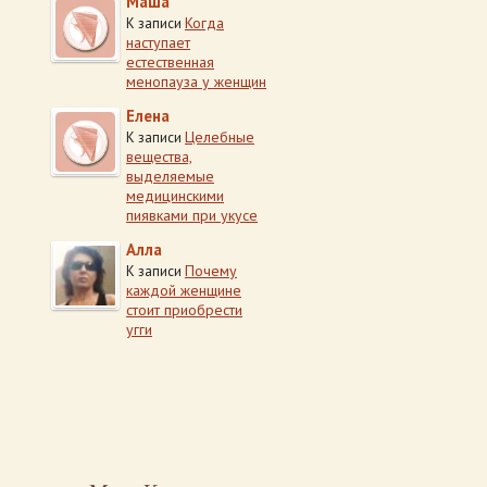
Маша
Когда
К записи
наступает
естественная
менопауза у женщин
Елена
Целебные
К записи
вещества,
выделяемые
медицинскими
пиявками при укусе
Алла
Почему
К записи
каждой женщине
стоит приобрести
угги