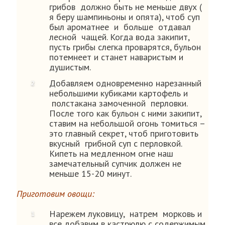
грибов должно быть не меньше двух (
я беру шампиньоны и опята), чтоб суп
был ароматнее и больше отдавал
лесной чащей. Когда вода закипит,
пусть грибы слегка проварятся, бульон
потемнеет и станет наваристым и
душистым.
Добавляем одновременно нарезанный
небольшими кубиками картофель и
полстакана замоченной перловки.
После того как бульон с ними закипит,
ставим на небольшой огонь томиться –
это главный секрет, чтоб приготовить
вкусный грибной суп с перловкой.
Кипеть на медленном огне наш
замечательный супчик должен не
меньше 15-20 минут.
Приготовим овощи:
Нарежем луковицу, натрем морковь и
все добавим в кастрюлю с содержимым.