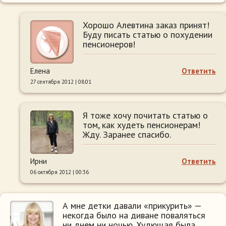
Хорошо Алевтина заказ принят!
Буду писать статью о похудении
пенсионеров!
Елена
Ответить
27 сентября 2012 | 08:01
Я тоже хочу почитать статью о
том, как худеть пенсионерам!
Жду. Заранее спасибо.
Ирни
Ответить
06 октября 2012 | 00:36
А мне детки давали «прикурить» —
некогда было на диване поваляться
ни днем ни ночью. Худющая была.