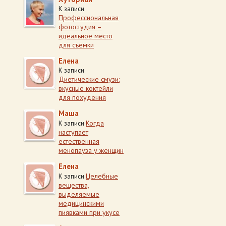
К записи
Профессиональная
фотостудия –
идеальное место
для съемки
Елена
К записи
Диетические смузи:
вкусные коктейли
для похудения
Маша
Когда
К записи
наступает
естественная
менопауза у женщин
Елена
Целебные
К записи
вещества,
выделяемые
медицинскими
пиявками при укусе