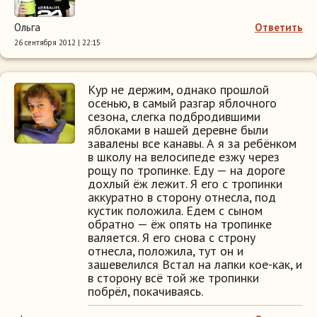
Ольга
Ответить
26 сентября 2012 | 22:15
Кур не держим, однако прошлой
осенью, в самый разгар яблочного
сезона, слегка подбродившими
яблоками в нашей деревне были
завалены все канавы. А я за ребёнком
в школу на велосипеде езжу через
рощу по тропинке. Еду — на дороге
дохлый ёж лежит. Я его с тропинки
аккуратно в сторону отнесла, под
кустик положила. Едем с сыном
обратно — ёж опять на тропинке
валяется. Я его снова с строну
отнесла, положила, тут он и
зашевелился Встал на лапки кое-как, и
в сторону всё той же тропинки
побрёл, покачиваясь.