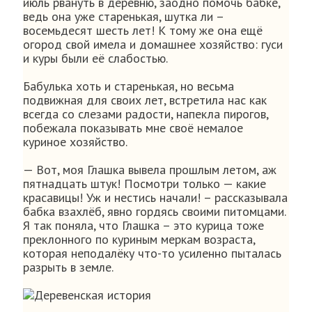
июль рвануть в деревню, заодно помочь бабке,
ведь она уже старенькая, шутка ли –
восемьдесят шесть лет! К тому же она ещё
огород свой имела и домашнее хозяйство: гуси
и куры были её слабостью.
Бабулька хоть и старенькая, но весьма
подвижная для своих лет, встретила нас как
всегда со слезами радости, напекла пирогов,
побежала показывать мне своё немалое
куриное хозяйство.
— Вот, моя Глашка вывела прошлым летом, аж
пятнадцать штук! Посмотри только — какие
красавицы! Уж и нестись начали! – рассказывала
бабка взахлёб, явно гордясь своими питомцами.
Я так поняла, что Глашка – это курица тоже
преклонного по куриным меркам возраста,
которая неподалёку что-то усиленно пыталась
разрыть в земле.