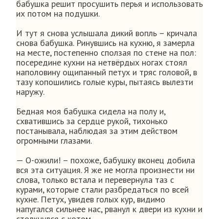
бабушка решит просушить перья и использовать
их потом на подушки.
И тут я снова услышала дикий вопль – кричала
снова бабушка. Ринувшись на кухню, я замерла
на месте, постепенно сползая по стене на пол:
посередине кухни на нетвёрдых ногах стоял
наполовину ощипанный петух и тряс головой, в
тазу копошились голые куры, пытаясь вылезти
наружу.
Бедная моя бабушка сидела на полу и,
схватившись за сердце рукой, тихонько
постанывала, наблюдая за этим действом
огромными глазами.
— О-ожили! – похоже, бабушку вконец добила
вся эта ситуация. Я же не могла произнести ни
слова, только встала и перевернула таз с
курами, которые стали разбредаться по всей
кухне. Петух, увидев голых кур, видимо
напугался сильнее нас, рванул к двери из кухни и
столкнулся с котом.