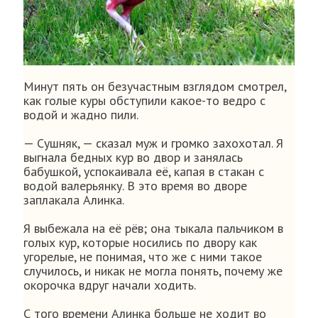
Минут пять он безучастным взглядом смотрел,
как голые куры обступили какое-то ведро с
водой и жадно пили.
— Сушняк, — сказал муж и громко захохотал. Я
выгнала бедных кур во двор и занялась
бабушкой, успокаивала её, капая в стакан с
водой валерьянку. В это время во дворе
заплакала Алинка.
Я выбежала на её рёв; она тыкала пальчиком в
голых кур, которые носились по двору как
угорелые, не понимая, что же с ними такое
случилось, и никак не могла понять, почему же
окорочка вдруг начали ходить.
С того времени Алинка больше не ходит во