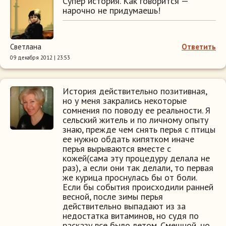
Супер история. Как говорится —
нарочно не придумаешь!
Светлана
Ответить
09 декабря 2012 | 23:53
История действительно позитивная,
но у меня закрались некоторые
сомнения по поводу ее реальности. Я
сельский житель и по личному опыту
знаю, прежде чем снять перья с птицы
ее нужно обдать кипятком иначе
перья вырываются вместе с
кожей(сама эту процедуру делала не
раз), а если они так делали, то первая
же курица проснулась бы от боли.
Если бы события происходили ранней
весной, после зимы перья
действительно выпадают из за
недостатка витаминов, но судя по
расказу все было летом. Смешной, но