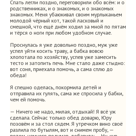
Спать легли поздно, переговорили обо всём: и о
родственниках, и о знакомых, и о знакомых
знакомых. Меня убаюкивал своим мурлыканьем
молодой чёрный кот, такой ласковый и
смешной, что ещё днём ходил за мной по пятам
и тёрся о ноги при любом удобном случае.
Проснулась я уже довольно поздно, муж уже
успел уйти косить траву, а бабка вовсю
хлопотала по хозяйству, успев уже замесить
тесто и затопить печь. Мне стало даже стыдно:
вот соня, приехала помочь, а сама сплю до
обеда!
Я спешно оделась, покормила детей и
отправила их гулять, сама же спросила у бабки,
чем ей помочь.
— Ничего не надо, милая, отдыхай! Я всё уж
сделала. Сейчас только обед доварю, Юру
позовём и за стол сядем. Я утречком вино своё
разлила по бутылям, вот и снимем пробу, —
потом, немного подумав, добавила: – Ну, кур