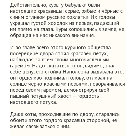
Действительно, куры у бабульки были
настоящие красавицы: серые, рябые и чёрные с
синим отливом русские хохлатки. Их головы
украшал густой хохолок из перьев, падающий
им прямо на глаза. Куры копошились в земле, не
обращая на нас никакого внимания.
И во главе всего этого куриного общества
посередине двора стоял красавец петух,
наблюдая за всем своим многочисленным
гаремом. Надо сказать, что он, видимо, знал
себе цену, его стойка Наполеона выдавала это:
он горделиво поднимал голову, отливая на
солнце чёрно-красными перьями, поворачивался
перед своим гаремом, демонстрируя свой
пышный петушиный хвост – гордость
настоящего петуха.
Даже коты, проходившие по двору, старались
обойти этого гордого красавца стороной, не
желая связываться с ним.