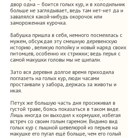
двор одна – боится голых кур, и в холодильник
больше не заглядывает, ведь там нет-нет да и
завалялся какой-нибудь окорочок или
замороженная курочка.
Бабушка пришла в себя, немного посмеялась с
мужем, обсуждая эту смешную деревенскую
историю , великую попойку и новый наряд своих
питомцев, особенно их стрижки; ведь перья с
самой макушки головы мы не щипали.
Зато вся деревня долгое время приходила
поглазеть на голых кур, люди часами
простаивали у забора, держась за животы и
икая.
Петух же большую часть дня просиживал в
густой траве, боясь показаться в таком виде.
Лишь иногда он выходил к кормушке, избегая
встреч со своим голым гаремом. Видимо вид
голых кур с пышной шевелюрой из перьев на
макушке его пугал ещё больше, чем его голый