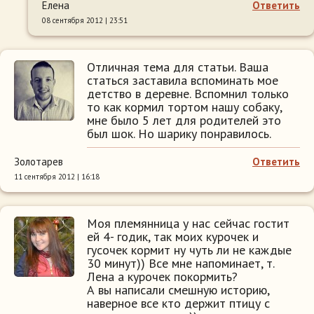
Елена
Ответить
08 сентября 2012 | 23:51
Отличная тема для статьи. Ваша
статься заставила вспоминать мое
детство в деревне. Вспомнил только
то как кормил тортом нашу собаку,
мне было 5 лет для родителей это
был шок. Но шарику понравилось.
Золотарев
Ответить
11 сентября 2012 | 16:18
Моя племянница у нас сейчас гостит
ей 4- годик, так моих курочек и
гусочек кормит ну чуть ли не каждые
30 минут)) Все мне напоминает, т.
Лена а курочек покормить?
А вы написали смешную историю,
наверное все кто держит птицу с