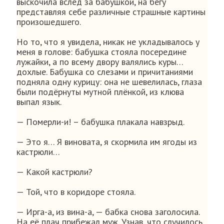
выскочила вслед за бабушкой, на бегу
представляя себе различные страшные картины
произошедшего.
Но то, что я увидела, никак не укладывалось у
меня в голове: бабушка стояла посередине
лужайки, а по всему двору валялись куры…
дохлые. Бабушка со слезами и причитаниями
подняла одну курицу: она не шевелилась, глаза
были подёрнуты мутной плёнкой, из клюва
выпал язык.
— Померли-и! – бабушка плакала навзрыд.
— Это я… Я виновата, я скормила им ягоды из
кастрюли…
— Какой кастрюли?
— Той, что в коридоре стояла.
— Ирга-а, из вина-а, — бабка снова заголосила.
На её плач прибежал муж. Узнав, что случилось,