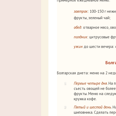
Примерное ежедневное меню:
завтрак
: 100-150 г неж
фрукты, зеленый чай;
обед
: отварное мясо, ов
полдник
: цитрусовые фр
ужин
до шести вечера: с
Болг
Болгарская диета: меню на 2 нед
Первые четыре дня
. На
съесть овощей не более 
фрукты. Меню на следую
кружка кофе.
Пятый и шестой день
. 
шиповника. Сделать пере