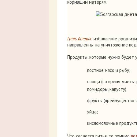
кормящим матерям.
Цель диеты
: избавление организ
направленны на уничтожение под
Продукты, которые нужно будет 
постное мясо и рыбу;
овощи (во время диеты 
помидоры, капусту);
фрукты (преимущество 
яйца;
кисломолочные продукт
Что касается питья, то помимо
во