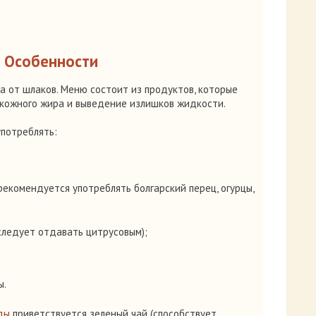
Особенности
ма от шлаков. Меню состоит из продуктов, которые
кожного жира и выведение излишков жидкости.
употреблять:
рекомендуется употреблять болгарский перец, огурцы,
следует отдавать цитрусовым);
ы.
ды
приветствуется зеленый чай (способствует