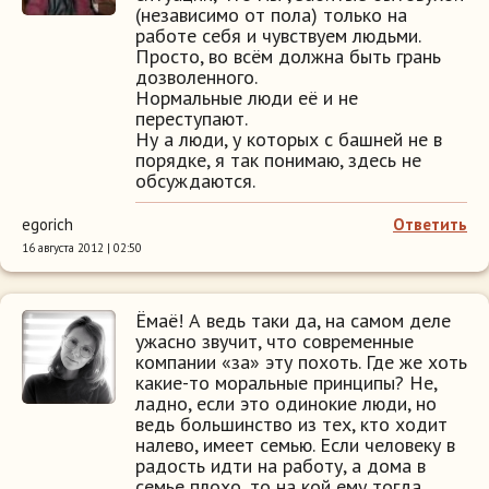
(независимо от пола) только на
работе себя и чувствуем людьми.
Просто, во всём должна быть грань
дозволенного.
Нормальные люди её и не
переступают.
Ну а люди, у которых с башней не в
порядке, я так понимаю, здесь не
обсуждаются.
egorich
Ответить
16 августа 2012 | 02:50
Ёмаё! А ведь таки да, на самом деле
ужасно звучит, что современные
компании «за» эту похоть. Где же хоть
какие-то моральные принципы? Не,
ладно, если это одинокие люди, но
ведь большинство из тех, кто ходит
налево, имеет семью. Если человеку в
радость идти на работу, а дома в
семье плохо, то на кой ему тогда