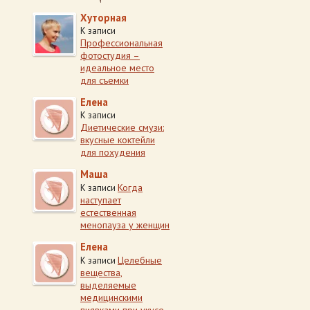
Хуторная
К записи
Профессиональная
фотостудия –
идеальное место
для съемки
Елена
К записи
Диетические смузи:
вкусные коктейли
для похудения
Маша
Когда
К записи
наступает
естественная
менопауза у женщин
Елена
Целебные
К записи
вещества,
выделяемые
медицинскими