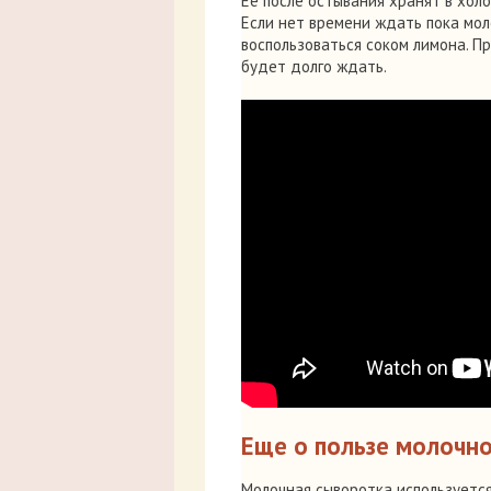
Её после остывания хранят в хол
Если нет времени ждать пока мол
воспользоваться соком лимона. Пр
будет долго ждать.
Еще о пользе молочн
Молочная сыворотка используется 