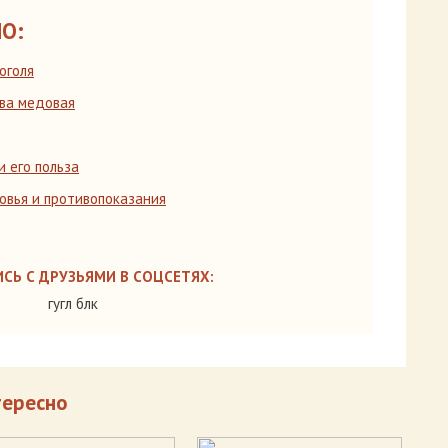
О:
оголя
ава медовая
и его польза
овья и противопоказания
СЬ С ДРУЗЬЯМИ В СОЦСЕТЯХ:
гугл блк
тересно