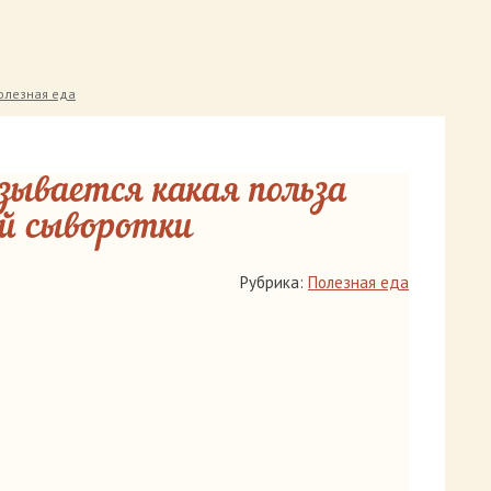
олезная еда
зывается какая польза
й сыворотки
Рубрика:
Полезная еда