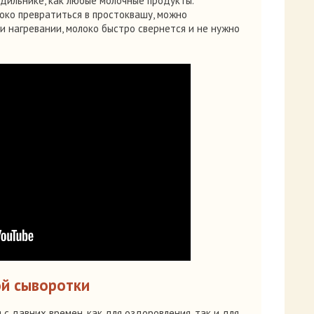
одильнике, как любые молочные продукты.
око превратиться в простоквашу, можно
и нагревании, молоко быстро свернется и не нужно
ой сыворотки
с давних времен, как для оздоровления, так и для