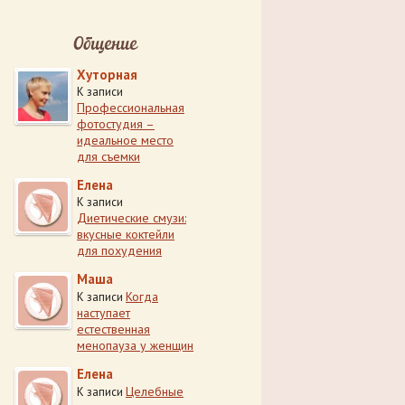
Общение
Хуторная
К записи
Профессиональная
фотостудия –
идеальное место
для съемки
Елена
К записи
Диетические смузи:
вкусные коктейли
для похудения
Маша
Когда
К записи
наступает
естественная
менопауза у женщин
Елена
Целебные
К записи