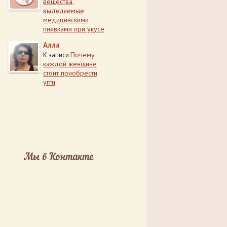
вещества,
выделяемые
медицинскими
пиявками при укусе
Алла
Почему
К записи
каждой женщине
стоит приобрести
угги
Мы в Контакте