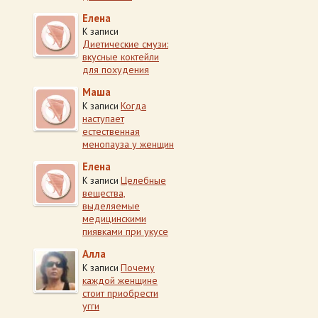
Елена
К записи
Диетические смузи:
вкусные коктейли
для похудения
Маша
Когда
К записи
наступает
естественная
менопауза у женщин
Елена
Целебные
К записи
вещества,
выделяемые
медицинскими
пиявками при укусе
Алла
Почему
К записи
каждой женщине
стоит приобрести
угги