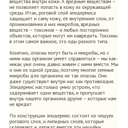
вещества внутри кожи. А вредным веществам –
не позволяет попасть в кожу из окружающей
среды. Итак, роговой слой эпидермиса
защищает и саму кожу, ее внутренние слои, от
проникновения в них микробов, вредных
веществ – токсинов – и любых посторонних
объектов, которые могут им навредить. Токсины
в этом самое важное, это яды разного типа.
Конечно, опасны могут быть и микробы, но с
ними наш организм умеет справляться – мы как-
никак уже очень давно живем с ними вместе. Мы
и они из одной среды, поэтому многие земные
микробы для организма не так опасны. Они
даже существуют внутри нас как противоядия.
Эпидермис настолько умно устроен, что
задерживает одни вещества, и пропускает
внутрь нашего организма другие – которые нам
не вредят.
По конструкции эпидермис состоит из чешуек
рогового слоя, и липидных слоев, которые
склеивают и держат вместе эти чешуйки.