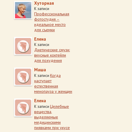
Хуторная
К записи
Профессиональная
фотостудия –
идеальное место
для съемки
Елена
К записи
Диетические смузи:
вкусные коктейли
для похудения
Маша
Когда
К записи
наступает
естественная
менопауза у женщин
Елена
Целебные
К записи
вещества,
выделяемые
медицинскими
пиявками при укусе