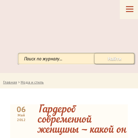
Найти
Главная
>
Мода и стиль
06
Гардероб
Май
современной
2012
женщины — какой он