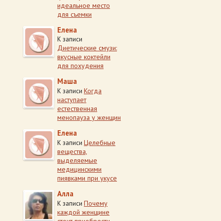
идеальное место
для съемки
Елена
К записи
Диетические смузи:
вкусные коктейли
для похудения
Маша
Когда
К записи
наступает
естественная
менопауза у женщин
Елена
Целебные
К записи
вещества,
выделяемые
медицинскими
пиявками при укусе
Алла
Почему
К записи
каждой женщине