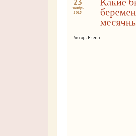
Какие б
23
Ноябрь
беремен
2015
месячн
Автор: Елена