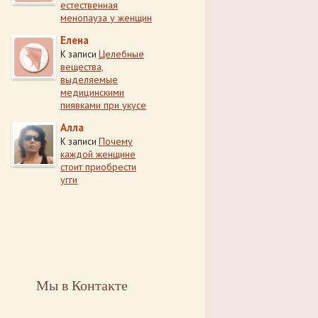
естественная
менопауза у женщин
Елена
Целебные
К записи
вещества,
выделяемые
медицинскими
пиявками при укусе
Алла
Почему
К записи
каждой женщине
стоит приобрести
угги
Мы в Контакте