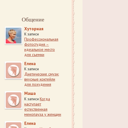
Общение
Хуторная
К записи
Профессиональная
фотостудия –
идеальное место
для съемки
Елена
К записи
Диетические смузи:
вкусные коктейли
для похудения
Маша
Когда
К записи
наступает
естественная
менопауза у женщин
Елена