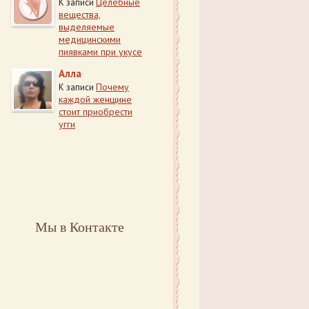
Целебные
К записи
вещества,
выделяемые
медицинскими
пиявками при укусе
Алла
Почему
К записи
каждой женщине
стоит приобрести
угги
Мы в Контакте