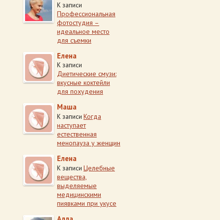
К записи
Профессиональная
фотостудия –
идеальное место
для съемки
Елена
К записи
Диетические смузи:
вкусные коктейли
для похудения
Маша
Когда
К записи
наступает
естественная
менопауза у женщин
Елена
Целебные
К записи
вещества,
выделяемые
медицинскими
пиявками при укусе
Алла