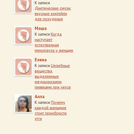
К записи
Диетические смузи:
вкусные коктейли
для похудения
Маша
Когда
К записи
наступает
естественная
менопауза у женщин
Елена
Целебные
К записи
вещества,
выделяемые
медицинскими
пиявками при укусе
Алла
Почему
К записи
каждой женщине
стоит приобрести
угги