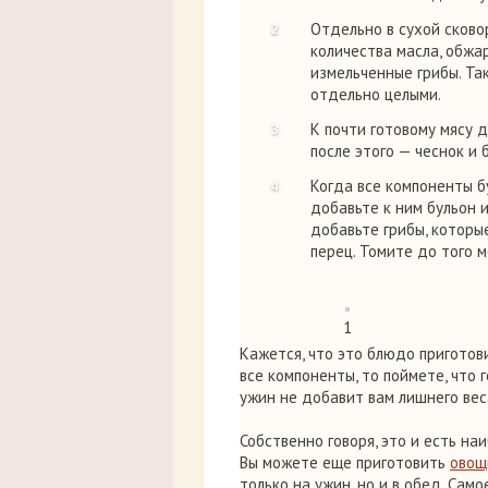
Отдельно в сухой сково
количества масла, обжа
измельченные грибы. Та
отдельно целыми.
К почти готовому мясу 
после этого — чеснок и 
Когда все компоненты б
добавьте к ним бульон 
добавьте грибы, которы
перец. Томите до того м
1
Кажется, что это блюдо приготови
все компоненты, то поймете, что г
ужин не добавит вам лишнего веса
Собственно говоря, это и есть на
Вы можете еще приготовить
овощ
только на ужин, но и в обед. Сам