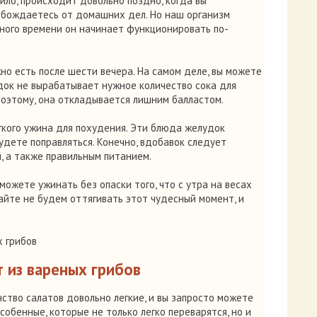
авило, происходит довольно поздно, когда вы
вобождаетесь от домашних дел. Но наш организм
нного времени он начинает функционировать по-
но есть после шести вечера. На самом деле, вы можете
удок не вырабатывает нужное количество сока для
поэтому, она откладывается лишним балластом.
гкого ужина для похудения. Эти блюда желудок
удете поправляться. Конечно, вдобавок следует
, а также правильным питанием.
можете ужинать без опаски того, что с утра на весах
йте не будем оттягивать этот чудесный момент, и
т из вареных грибов
нство салатов довольно легкие, и вы запросто можете
особенные, которые не только легко переварятся, но и