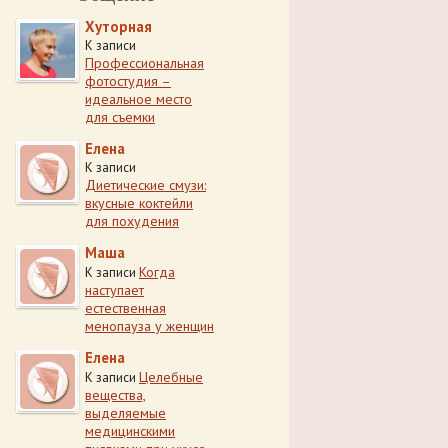
Хуторная
К записи
Профессиональная
фотостудия –
идеальное место
для съемки
Елена
К записи
Диетические смузи:
вкусные коктейли
для похудения
Маша
Когда
К записи
наступает
естественная
менопауза у женщин
Елена
Целебные
К записи
вещества,
выделяемые
медицинскими