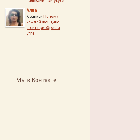
пиявками при укусе
Алла
Почему
К записи
каждой женщине
стоит приобрести
угги
Мы в Контакте