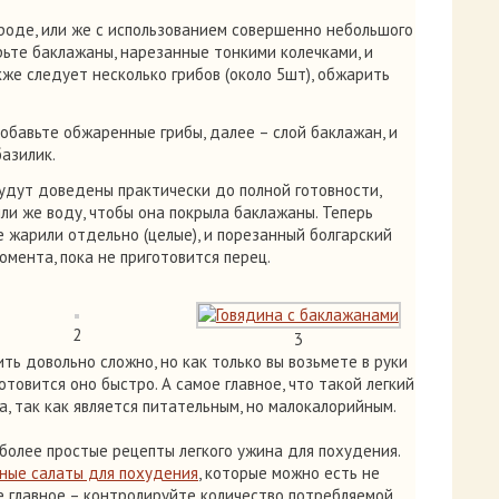
роде, или же с использованием совершенно небольшого
рьте баклажаны, нарезанные тонкими колечками, и
кже следует несколько грибов (около 5шт), обжарить
добавьте обжаренные грибы, далее – слой баклажан, и
базилик.
удут доведены практически до полной готовности,
или же воду, чтобы она покрыла баклажаны. Теперь
е жарили отдельно (целые), и порезанный болгарский
омента, пока не приготовится перец.
2
3
ть довольно сложно, но как только вы возьмете в руки
отовится оно быстро. А самое главное, что такой легкий
, так как является питательным, но малокалорийным.
иболее простые рецепты легкого ужина для похудения.
ные салаты для похудения
, которые можно есть не
ое главное – контролируйте количество потребляемой