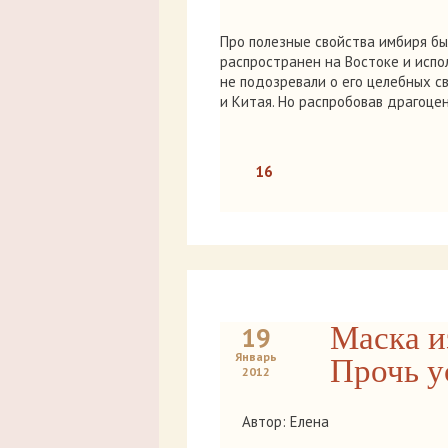
Про полезные свойства имбиря бы
распространен на Востоке и испо
не подозревали о его целебных с
и Китая. Но распробовав драгоц
16
Маска и
19
Январь
Прочь у
2012
Автор: Елена