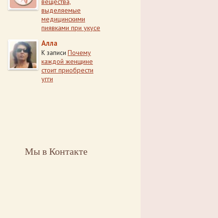
вещества,
выделяемые
медицинскими
пиявками при укусе
Алла
Почему
К записи
каждой женщине
стоит приобрести
угги
Мы в Контакте