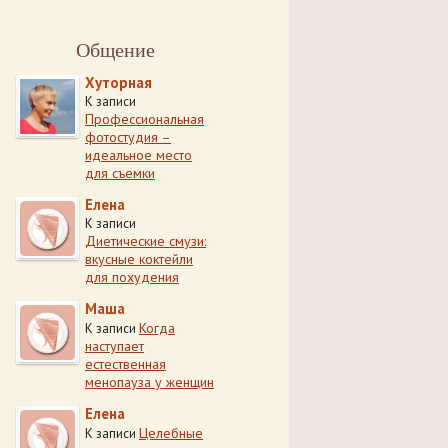
Общение
Хуторная
К записи
Профессиональная
фотостудия –
идеальное место
для съемки
Елена
К записи
Диетические смузи:
вкусные коктейли
для похудения
Маша
Когда
К записи
наступает
естественная
менопауза у женщин
Елена
Целебные
К записи