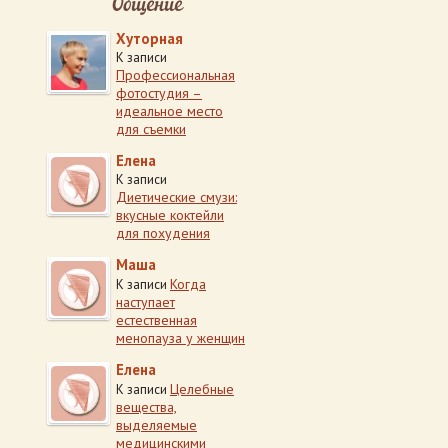
Общение
Хуторная
К записи
Профессиональная
фотостудия –
идеальное место
для съемки
Елена
К записи
Диетические смузи:
вкусные коктейли
для похудения
Маша
Когда
К записи
наступает
естественная
менопауза у женщин
Елена
Целебные
К записи
вещества,
выделяемые
медицинскими