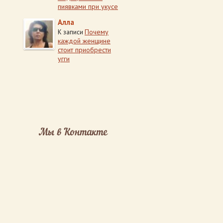
пиявками при укусе
Алла
Почему
К записи
каждой женщине
стоит приобрести
угги
Мы в Контакте