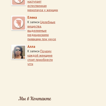
наступает
естественная
менопауза у женщин
Елена
Целебные
К записи
вещества,
выделяемые
медицинскими
пиявками при укусе
Алла
Почему
К записи
каждой женщине
стоит приобрести
угги
Мы в Контакте