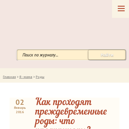
Найти
Главная
>
Я - мама
>
Роды
02
Как проходят
Январь
преждевременные
2016
роды: что