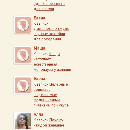
идеальное место
для съемки
Елена
К записи
Диетические смузи:
вкусные коктейли
для похудения
Маша
Когда
К записи
наступает
естественная
менопауза у женщин
Елена
Целебные
К записи
вещества,
выделяемые
медицинскими
пиявками при укусе
Алла
Почему
К записи
каждой женщине