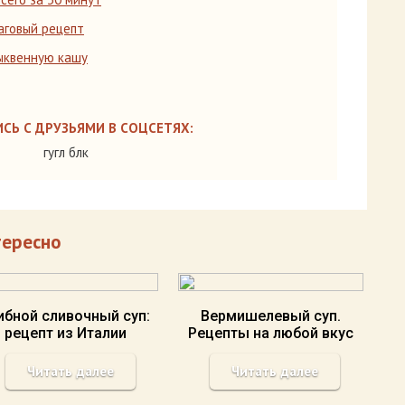
аговый рецепт
тыквенную кашу
СЬ С ДРУЗЬЯМИ В СОЦСЕТЯХ:
гугл блк
тересно
ибной сливочный суп:
Вермишелевый суп.
рецепт из Италии
Рецепты на любой вкус
Читать далее
Читать далее