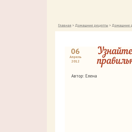
Главная
>
Домашние рецепты
>
Домашние р
06
Узнайте
Апрель
правиль
2012
Автор: Елена