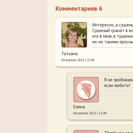
Комментариев 6
Интересно, а сушен
Сушеный гранат в м
его в плов, в тушен
их не такими пресн
Татьяна
06 апреля 2012 | 22:45
Я не пробовал
если любите!
Елена
06 апреля 2012 | 22:49
Thank you so mu