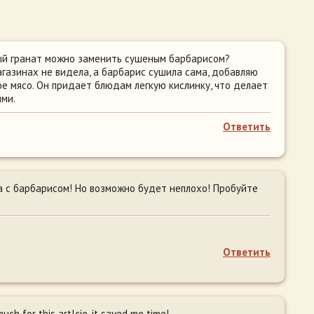
ый гранат можно заменить сушеным барбарисом?
агазинах не видела, а барбарис сушила сама, добавляю
ное мясо. Он придает блюдам легкую кислинку, что делает
ыми.
Ответить
а с барбарисом! Но возможно будет неплохо! Пробуйте
Ответить
ch for this artlcie, it saved me time!