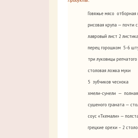
Продукты:
Говяжье мясо отборная 
рисовая крупа — почти 
лавровый лист 2 листик
перец горошком 5-6 шт
три луковицы репчатого
столовая ложка муки
5 зубчиков чеснока
хмели-сунели — полная
сушеного граната — сто
соус «Ткемали» — полст
грецкие орехи – 2 стол