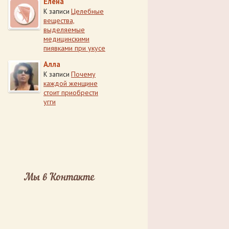
Елена
Целебные
К записи
вещества,
выделяемые
медицинскими
пиявками при укусе
Алла
Почему
К записи
каждой женщине
стоит приобрести
угги
Мы в Контакте