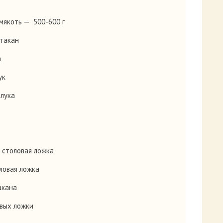
мякоть — 500-600 г
стакан
а
ук
 лука
 столовая ложка
ловая ложка
акана
овых ложки