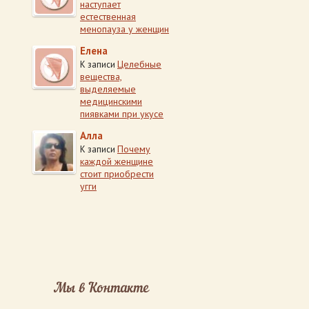
наступает
естественная
менопауза у женщин
Елена
Целебные
К записи
вещества,
выделяемые
медицинскими
пиявками при укусе
Алла
Почему
К записи
каждой женщине
стоит приобрести
угги
Мы в Контакте