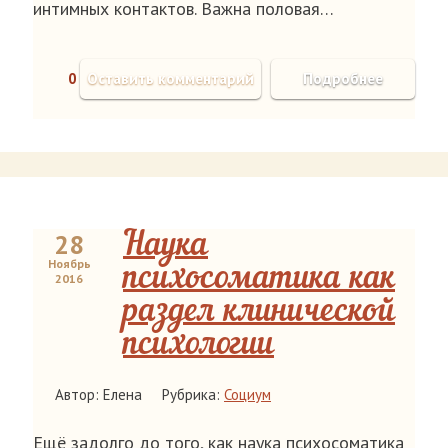
интимных контактов. Важна половая…
0
Оставить комментарий
Подробнее
28
Наука
Ноябрь
психосоматика как
2016
раздел клинической
психологии
Автор: Елена
Рубрика:
Социум
Ещё задолго до того, как наука психосоматика