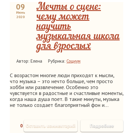
09
Мечты о сцене:
Июнь
чему может
2020
научить
музыкальная школа
для взрослых
Автор: Елена
Рубрика:
Социум
С возрастом многие люди приходят к мысли,
что музыка – это нечто больше, чем просто
хобби или развлечение. Особенно это
чувствуется в радостные и счастливые моменты,
когда наша душа поет. В такие минуты, музыка
не только создает благоприятный фон и…
0
Оставить комментарий
Подробнее