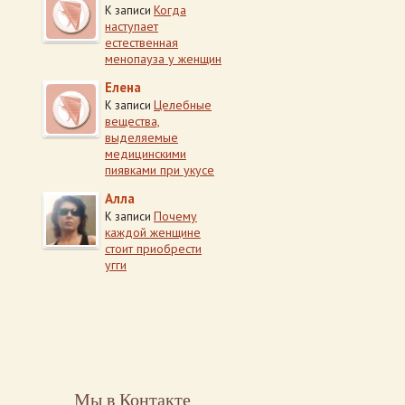
Когда
К записи
наступает
естественная
менопауза у женщин
Елена
Целебные
К записи
вещества,
выделяемые
медицинскими
пиявками при укусе
Алла
Почему
К записи
каждой женщине
стоит приобрести
угги
Мы в Контакте