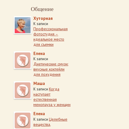
Общение
Хуторная
К записи
Профессиональная
фотостудия –
идеальное место
для съемки
Елена
К записи
Диетические смузи:
вкусные коктейли
для похудения
Маша
Когда
К записи
наступает
естественная
менопауза у женщин
Елена
Целебные
К записи
вещества,