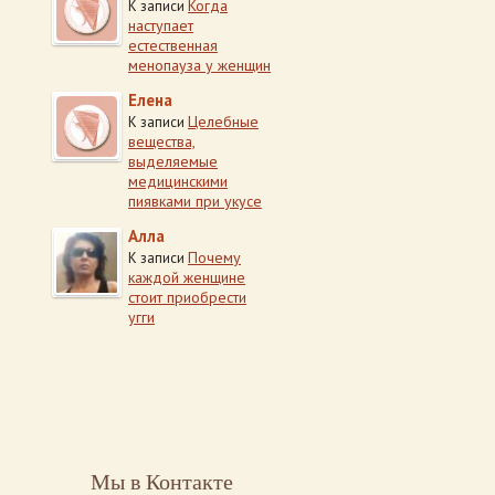
Когда
К записи
наступает
естественная
менопауза у женщин
Елена
Целебные
К записи
вещества,
выделяемые
медицинскими
пиявками при укусе
Алла
Почему
К записи
каждой женщине
стоит приобрести
угги
Мы в Контакте