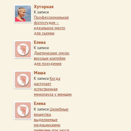
Хуторная
К записи
Профессиональная
фотостудия –
идеальное место
для съемки
Елена
К записи
Диетические смузи:
вкусные коктейли
для похудения
Маша
Когда
К записи
наступает
естественная
менопауза у женщин
Елена
Целебные
К записи
вещества,
выделяемые
медицинскими
пиявками при укусе